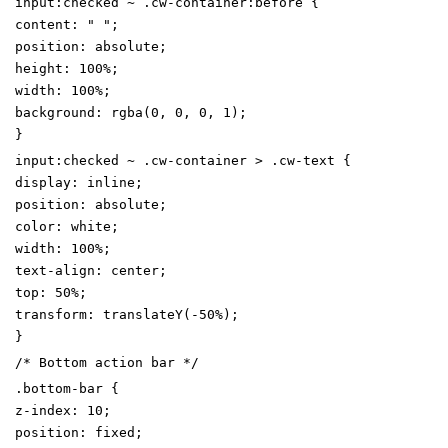
input
:
checked
~
.
cw-container
:
before
{
content
:
"
"
;
position
:
absolute
;
height
:
100
%
;
width
:
100
%
;
background
:
rgba
(
0
,
0
,
0
,
1
)
;
}
input
:
checked
~
.
cw-container
>
.
cw-text
{
display
:
inline
;
position
:
absolute
;
color
:
white
;
width
:
100
%
;
text-align
:
center
;
top
:
50
%
;
transform
:
translateY
(
-
50
%
)
;
}
/* Bottom action bar */
.
bottom-bar
{
z-index
:
10
;
position
:
fixed
;