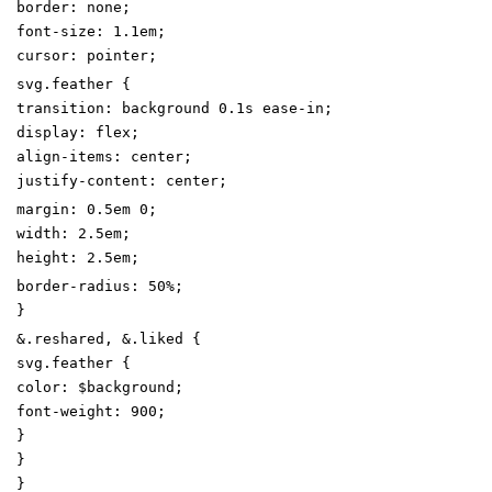
border
:
none
;
font-size
:
1
.1
em
;
cursor
:
pointer
;
svg
.
feather
{
transition
:
background
0
.1
s
ease-in
;
display
:
flex
;
align-items
:
center
;
justify-content
:
center
;
margin
:
0
.5
em
0
;
width
:
2
.5
em
;
height
:
2
.5
em
;
border-radius
:
50
%
;
}
&
.
reshared
,
&
.
liked
{
svg
.
feather
{
color
:
$background
;
font-weight
:
900
;
}
}
}