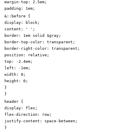
margin-top
:
2
.5
em
;
padding
:
1
em
;
&
:
:
before
{
display
:
block
;
content
:
'
'
;
border
:
1
em
solid
$gray
;
border-top-color
:
transparent
;
border-right-color
:
transparent
;
position
:
relative
;
top
:
-
2
.4
em
;
left
:
-
1
em
;
width
:
0
;
height
:
0
;
}
}
header
{
display
:
flex
;
flex-direction
:
row
;
justify-content
:
space-between
;
}