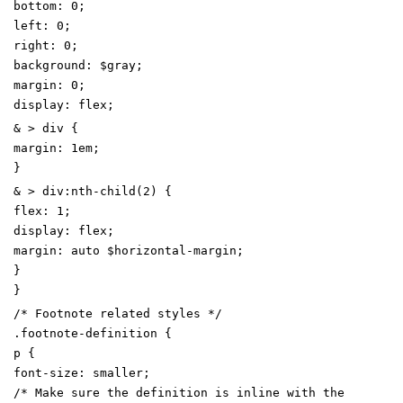
bottom
:
0
;
left
:
0
;
right
:
0
;
background
:
$gray
;
margin
:
0
;
display
:
flex
;
&
>
div
{
margin
:
1
em
;
}
&
>
div
:
nth-child
(
2
)
{
flex
:
1
;
display
:
flex
;
margin
:
auto
$horizontal-margin
;
}
}
/* Footnote related styles */
.
footnote-definition
{
p
{
font-size
:
smaller
;
/* Make sure the definition is inline with the