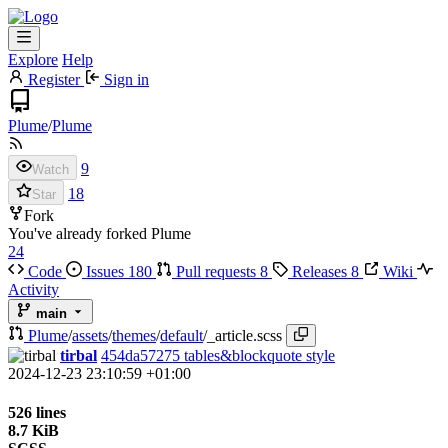
Explore
Help
Register
Sign in
Plume
/
Plume
9
Watch
18
Star
Fork
You've already forked Plume
24
Code
Issues
180
Pull requests
8
Releases
8
Wiki
Activity
main
Plume
/
assets
/
themes
/
default
/
_article.scss
tirbal
454da57275
tables&blockquote style
2024-12-23 23:10:59 +01:00
526 lines
8.7 KiB