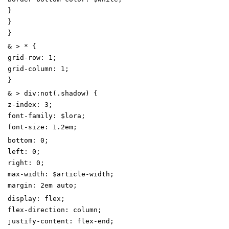
}
}
}
&
>
*
{
grid-row
:
1
;
grid-column
:
1
;
}
&
>
div
:
not
(
.
shadow
)
{
z-index
:
3
;
font-family
:
$lora
;
font-size
:
1
.2
em
;
bottom
:
0
;
left
:
0
;
right
:
0
;
max-width
:
$article-width
;
margin
:
2
em
auto
;
display
:
flex
;
flex-direction
:
column
;
justify-content
:
flex-end
;