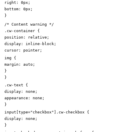
right
:
0
px
;
bottom
:
0
px
;
}
/* Content warning */
.
cw-container
{
position
:
relative
;
display
:
inline-block
;
cursor
:
pointer
;
img
{
margin
:
auto
;
}
}
.
cw-text
{
display
:
none
;
appearance
:
none
;
}
input
[
type
=
"
checkbox
"
]
.
cw-checkbox
{
display
:
none
;
}