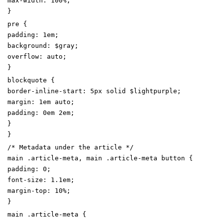
max-width
:
100
%
;
}
pre
{
padding
:
1
em
;
background
:
$gray
;
overflow
:
auto
;
}
blockquote
{
border-inline-start
:
5
px
solid
$lightpurple
;
margin
:
1
em
auto
;
padding
:
0
em
2
em
;
}
}
/* Metadata under the article */
main
.
article-meta
,
main
.
article-meta
button
{
padding
:
0
;
font-size
:
1
.1
em
;
margin-top
:
10
%
;
}
main
.
article-meta
{