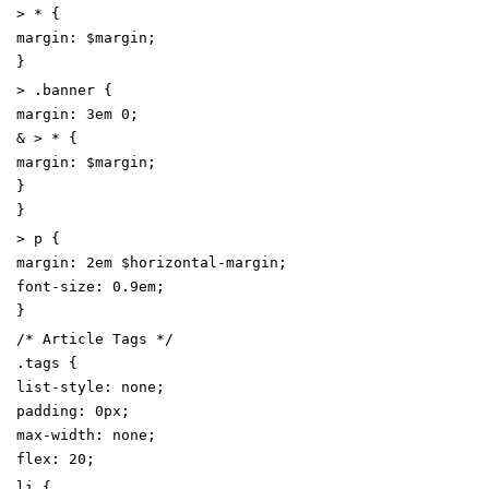
>
*
{
margin
:
$margin
;
}
>
.
banner
{
margin
:
3
em
0
;
&
>
*
{
margin
:
$margin
;
}
}
>
p
{
margin
:
2
em
$horizontal-margin
;
font-size
:
0
.9
em
;
}
/* Article Tags */
.
tags
{
list-style
:
none
;
padding
:
0
px
;
max-width
:
none
;
flex
:
20
;
li
{