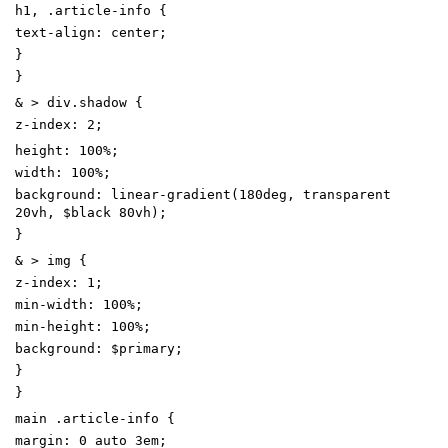
h1
,
.
article-info
{
text-align
:
center
;
}
}
&
>
div
.
shadow
{
z-index
:
2
;
height
:
100
%
;
width
:
100
%
;
background
:
linear-gradient
(
180
deg
,
transparent
20
vh
,
$black
80
vh
)
;
}
&
>
img
{
z-index
:
1
;
min-width
:
100
%
;
min-height
:
100
%
;
background
:
$primary
;
}
}
main
.
article-info
{
margin
:
0
auto
3
em
;