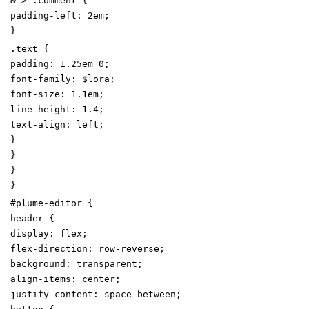
&
>
.
comment
{
padding-left
:
2
em
;
}
.
text
{
padding
:
1
.25
em
0
;
font-family
:
$lora
;
font-size
:
1
.1
em
;
line-height
:
1
.4
;
text-align
:
left
;
}
}
}
}
#
plume-editor
{
header
{
display
:
flex
;
flex-direction
:
row-reverse
;
background
:
transparent
;
align-items
:
center
;
justify-content
:
space-between
;