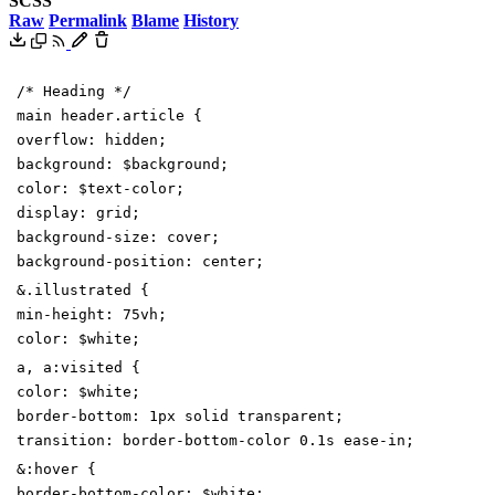
SCSS
Raw
Permalink
Blame
History
/* Heading */
main
header
.
article
{
overflow
:
hidden
;
background
:
$background
;
color
:
$text-color
;
display
:
grid
;
background-size
:
cover
;
background-position
:
center
;
&
.
illustrated
{
min-height
:
75
vh
;
color
:
$white
;
a
,
a
:
visited
{
color
:
$white
;
border-bottom
:
1
px
solid
transparent
;
transition
:
border-bottom
-
color
0
.1
s
ease-in
;
&
:
hover
{
border-bottom-color
:
$white
;