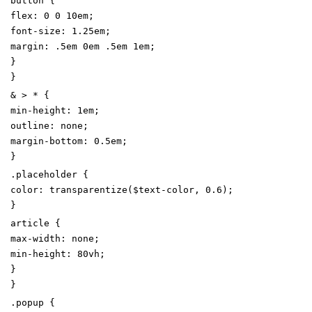
button
{
flex
:
0
0
10
em
;
font-size
:
1
.25
em
;
margin
:
.5
em
0
em
.5
em
1
em
;
}
}
&
>
*
{
min-height
:
1
em
;
outline
:
none
;
margin-bottom
:
0
.5
em
;
}
.
placeholder
{
color
:
transparentize
(
$text-color
,
0
.6
)
;
}
article
{
max-width
:
none
;
min-height
:
80
vh
;
}
}
.
popup
{