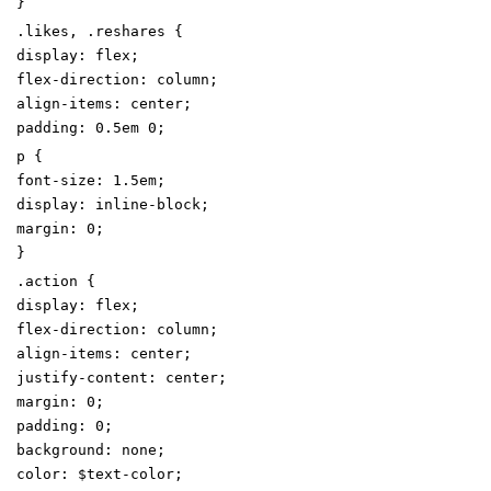
}
.
likes
,
.
reshares
{
display
:
flex
;
flex-direction
:
column
;
align-items
:
center
;
padding
:
0
.5
em
0
;
p
{
font-size
:
1
.5
em
;
display
:
inline-block
;
margin
:
0
;
}
.
action
{
display
:
flex
;
flex-direction
:
column
;
align-items
:
center
;
justify-content
:
center
;
margin
:
0
;
padding
:
0
;
background
:
none
;
color
:
$text-color
;