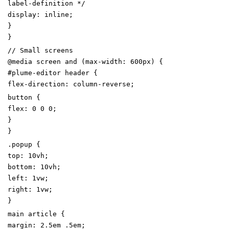
label-definition */
display
:
inline
;
}
}
// Small screens
@media
screen
and
(
max-width
:
600
px
)
{
#
plume-editor
header
{
flex-direction
:
column-reverse
;
button
{
flex
:
0
0
0
;
}
}
.
popup
{
top
:
10
vh
;
bottom
:
10
vh
;
left
:
1
vw
;
right
:
1
vw
;
}
main
article
{
margin
:
2
.5
em
.5
em
;