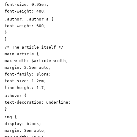
font-size
:
0
.95
em
;
font-weight
:
400
;
.
author
,
.
author
a
{
font-weight
:
600
;
}
}
/* The article itself */
main
article
{
max-width
:
$article-width
;
margin
:
2
.5
em
auto
;
font-family
:
$lora
;
font-size
:
1
.2
em
;
line-height
:
1
.7
;
a
:
hover
{
text-decoration
:
underline
;
}
img
{
display
:
block
;
margin
:
3
em
auto
;