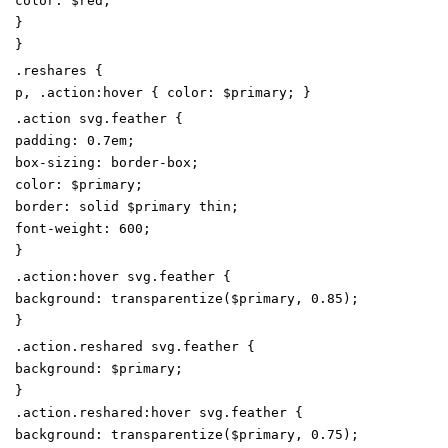
color
:
$red
;
}
}
.
reshares
{
p
,
.
action
:
hover
{
color
:
$primary
;
}
.
action
svg
.
feather
{
padding
:
0
.7
em
;
box-sizing
:
border-box
;
color
:
$primary
;
border
:
solid
$primary
thin
;
font-weight
:
600
;
}
.
action
:
hover
svg
.
feather
{
background
:
transparentize
(
$primary
,
0
.85
)
;
}
.
action
.
reshared
svg
.
feather
{
background
:
$primary
;
}
.
action
.
reshared
:
hover
svg
.
feather
{
background
:
transparentize
(
$primary
,
0
.75
)
;