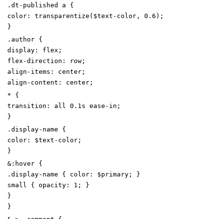
.
dt-published
a
{
color
:
transparentize
(
$text-color
,
0
.6
)
;
}
.
author
{
display
:
flex
;
flex-direction
:
row
;
align-items
:
center
;
align-content
:
center
;
*
{
transition
:
all
0
.1
s
ease-in
;
}
.
display-name
{
color
:
$text-color
;
}
&
:
hover
{
.
display-name
{
color
:
$primary
;
}
small
{
opacity
:
1
;
}
}
}