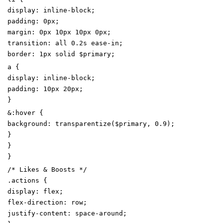
display
:
inline-block
;
padding
:
0
px
;
margin
:
0
px
10
px
10
px
0
px
;
transition
:
all
0
.2
s
ease-in
;
border
:
1
px
solid
$primary
;
a
{
display
:
inline-block
;
padding
:
10
px
20
px
;
}
&
:
hover
{
background
:
transparentize
(
$primary
,
0
.9
)
;
}
}
}
/* Likes & Boosts */
.
actions
{
display
:
flex
;
flex-direction
:
row
;
justify-content
:
space-around
;