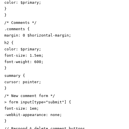
color
:
$primary
;
}
}
/* Comments */
.
comments
{
margin
:
0
$horizontal-margin
;
h2
{
color
:
$primary
;
font-size
:
1
.5
em
;
font-weight
:
600
;
}
summary
{
cursor
:
pointer
;
}
/* New comment form */
>
form
input
[
type
=
"
submit
"
]
{
font-size
:
1
em
;
-webkit-appearance
:
none
;
}
// Respond & delete comment buttons