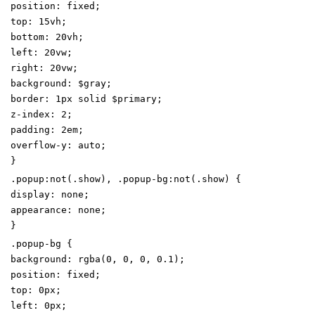
position
:
fixed
;
top
:
15
vh
;
bottom
:
20
vh
;
left
:
20
vw
;
right
:
20
vw
;
background
:
$gray
;
border
:
1
px
solid
$primary
;
z-index
:
2
;
padding
:
2
em
;
overflow-y
:
auto
;
}
.
popup
:
not
(
.
show
)
,
.
popup-bg
:
not
(
.
show
)
{
display
:
none
;
appearance
:
none
;
}
.
popup-bg
{
background
:
rgba
(
0
,
0
,
0
,
0
.1
)
;
position
:
fixed
;
top
:
0
px
;
left
:
0
px
;