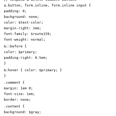
a
.
button
,
form
.
inline
,
form
.
inline
input
{
padding
:
0
;
background
:
none
;
color
:
$text-color
;
margin-right
:
2
em
;
font-family
:
$route159
;
font-weight
:
normal
;
&
:
:
before
{
color
:
$primary
;
padding-right
:
0
.5
em
;
}
&
:
hover
{
color
:
$primary
;
}
}
.
comment
{
margin
:
1
em
0
;
font-size
:
1
em
;
border
:
none
;
.
content
{
background
:
$gray
;