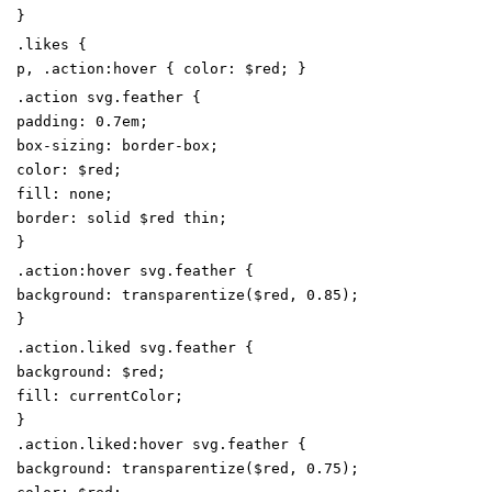
}
.
likes
{
p
,
.
action
:
hover
{
color
:
$red
;
}
.
action
svg
.
feather
{
padding
:
0
.7
em
;
box-sizing
:
border-box
;
color
:
$red
;
fill
:
none
;
border
:
solid
$red
thin
;
}
.
action
:
hover
svg
.
feather
{
background
:
transparentize
(
$red
,
0
.85
)
;
}
.
action
.
liked
svg
.
feather
{
background
:
$red
;
fill
:
currentColor
;
}
.
action
.
liked
:
hover
svg
.
feather
{
background
:
transparentize
(
$red
,
0
.75
)
;