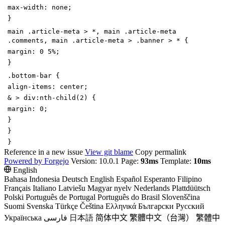
max-width
:
none
;
}
main
.
article-meta
>
*
,
main
.
article-meta
.
comments
,
main
.
article-meta
>
.
banner
>
*
{
margin
:
0
5
%
;
}
.
bottom-bar
{
align-items
:
center
;
&
>
div
:
nth-child
(
2
)
{
margin
:
0
;
}
}
}
Reference in a new issue
View git blame
Copy permalink
Powered by Forgejo
Version: 10.0.1 Page:
93ms
Template:
10ms
English
Bahasa Indonesia
Deutsch
English
Español
Esperanto
Filipino
Français
Italiano
Latviešu
Magyar nyelv
Nederlands
Plattdüütsch
Polski
Português de Portugal
Português do Brasil
Slovenščina
Suomi
Svenska
Türkçe
Čeština
Ελληνικά
Български
Русский
Українська
فارسی
日本語
简体中文
繁體中文（台灣）
繁體中